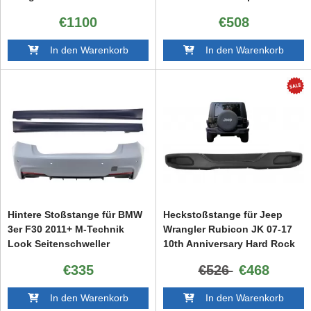
GL-3
€1100
€508
In den Warenkorb
In den Warenkorb
Hintere Stoßstange für BMW
Heckstoßstange für Jeep
3er F30 2011+ M-Technik
Wrangler Rubicon JK 07-17
Look Seitenschweller
10th Anniversary Hard Rock
Style
€335
€526
€468
In den Warenkorb
In den Warenkorb