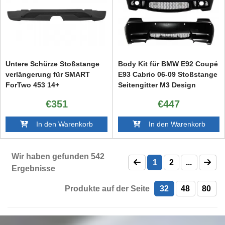
Untere Schürze Stoßstange
Body Kit für BMW E92 Coupé
verlängerung für SMART
E93 Cabrio 06-09 Stoßstange
ForTwo 453 14+
Seitengitter M3 Design
€351
€447
In den Warenkorb
In den Warenkorb
Wir haben gefunden
542
1
2
...
Ergebnisse
Produkte auf der Seite
32
48
80