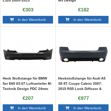
L320 2005–2013
M5 Design
Autobiographie-Design
€303
€182
In den Warenkorb
In den Warenkorb
Heck Stoßstange für BMW
Heckstoßstange für Audi A5
5er E60 03-07 Luftverteiler M-
S5 8T Coupe Cabrio 2007-
Technik Design PDC 24mm
2015 RS5 Look Diffusor &
Tipps
€207
€977
In den Warenkorb
In den Warenkorb