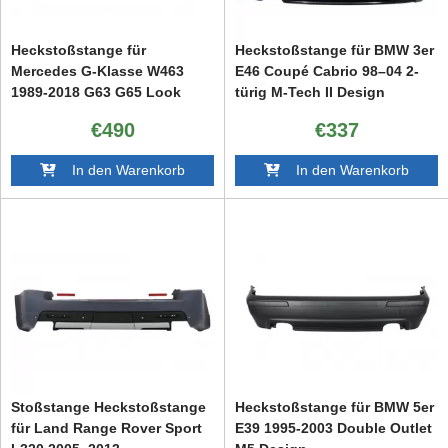
Heckstoßstange für
Heckstoßstange für BMW 3er
Mercedes G-Klasse W463
E46 Coupé Cabrio 98–04 2-
1989-2018 G63 G65 Look
türig M-Tech II Design
Diffusor LED-Leuchten
€490
€337
In den Warenkorb
In den Warenkorb
Stoßstange Heckstoßstange
Heckstoßstange für BMW 5er
für Land Range Rover Sport
E39 1995-2003 Double Outlet