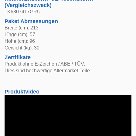
(Vergleichszweck)
1K6807417GRU
Paket Abmessungen
Breite (cm): 213
Lînge (cm): 57
Höhe (cm): 96
Gewicht (kg): 30
Zertifikate
Produkt ohne E-Zeichen / ABE / TÜV.
Dies sind hochwertige Aftermarket-Teile.
Produktvideo