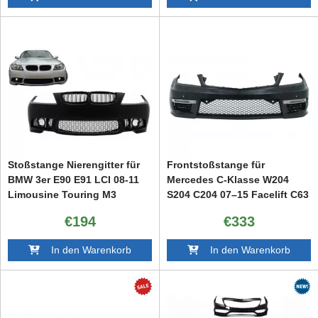
Stoßstange Nierengitter für
Frontstoßstange für
BMW 3er E90 E91 LCI 08-11
Mercedes C-Klasse W204
Limousine Touring M3
S204 C204 07–15 Facelift C63
Design
Design
€194
€333
In den Warenkorb
In den Warenkorb