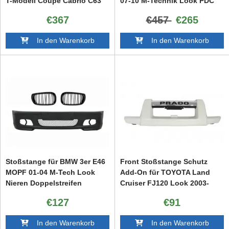
T-Modell Coupe Cabrio C63
07-10 M-Technik Look PDC
Look
18mm
€367
€457
€265
In den Warenkorb
In den Warenkorb
Stoßstange für BMW 3er E46
Front Stoßstange Schutz
MOPF 01-04 M-Tech Look
Add-On für TOYOTA Land
Nieren Doppelstreifen
Cruiser FJ120 Look 2003-
Schwarz
2008
€127
€91
In den Warenkorb
In den Warenkorb