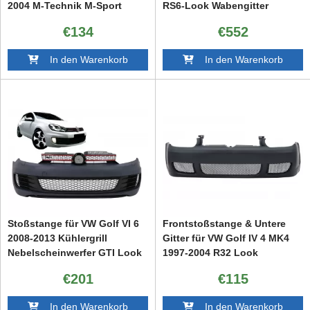
2004 M-Technik M-Sport
RS6-Look Wabengitter
Look
Kühlergrill
€134
€552
In den Warenkorb
In den Warenkorb
Stoßstange für VW Golf VI 6
Frontstoßstange & Untere
2008-2013 Kühlergrill
Gitter für VW Golf IV 4 MK4
Nebelscheinwerfer GTI Look
1997-2004 R32 Look
€201
€115
In den Warenkorb
In den Warenkorb