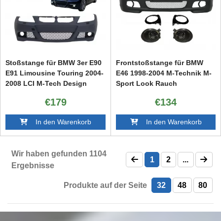
Stoßstange für BMW 3er E90
Frontstoßstange für BMW
E91 Limousine Touring 2004-
E46 1998-2004 M-Technik M-
2008 LCI M-Tech Design
Sport Look Rauch
Nebellichter
€179
€134
In den Warenkorb
In den Warenkorb
Wir haben gefunden
1104
1
2
...
Ergebnisse
Produkte auf der Seite
32
48
80