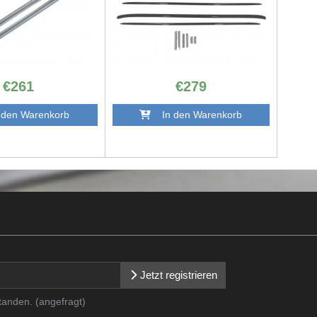
€261
€279
den Warenkorb
In den Warenkorb
Jetzt registrieren
tanden. (angefragt)