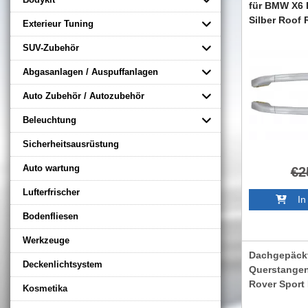
für BMW X6 
Silber Roof 
Exterieur Tuning
RRBME71S
SUV-Zubehör
Abgasanlagen / Auspuffanlagen
Auto Zubehör / Autozubehör
Beleuchtung
Sicherheitsausrüstung
Auto wartung
€2
Lufterfrischer
In 
Bodenfliesen
Werkzeuge
Dachgepäckt
Deckenlichtsystem
Querstangen
Rover Sport
Kosmetika
RRSRR01