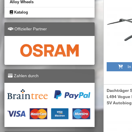
Alloy Wheels
Katalog
Offizieller Partner
In 
Zahlen durch
Dachträger S
L494 Vogue 
SV Autobiog
RRRRL494S