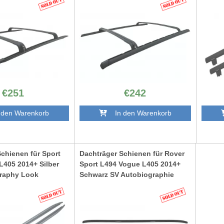
RRSRR02
€251
€242
den Warenkorb
In den Warenkorb
chienen für Sport
Dachträger Schienen für Rover
L405 2014+ Silber
Sport L494 Vogue L405 2014+
raphy Look
Schwarz SV Autobiographie
Look
RRRRL494B