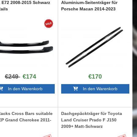
 E72 2008-2015 Schwarz
Aluminium-Seitenträger für
ails
Porsche Macan 2014-2023
Schwarz Dekorativ
71B
RRPO01PB
€249
€174
€170
In den Warenkorb
In den Warenkorb
acks Cross Bars suitable
Dachgepäckträger für Toyota
EP Grand Cherokee 2011-
Land Cruiser Prado F J150
2009+ Matt-Schwarz
C
RRTOFJ150