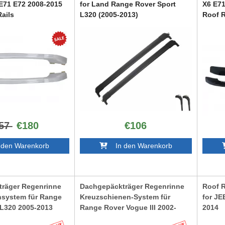
E71 E72 2008-2015
for Land Range Rover Sport
X6 E71
Rails
L320 (2005-2013)
Roof R
RRSRRS
RRBME
57
€180
€106
den Warenkorb
In den Warenkorb
räger Regenrinne
Dachgepäckträger Regenrinne
Roof R
system für Range
Kreuzschienen-System für
for JE
 L320 2005-2013
Range Rover Vogue III 2002-
2014
2013
RRJEG