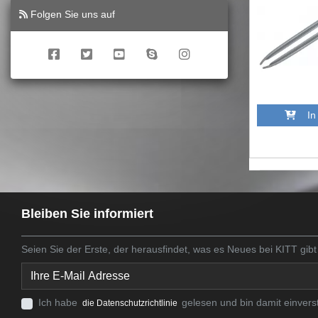
Folgen Sie uns auf
In 
Bleiben Sie informiert
Seien Sie der Erste, der herausfindet, was es Neues bei KITT gibt
Ich habe
gelesen und bin damit einvers
die Datenschutzrichtlinie