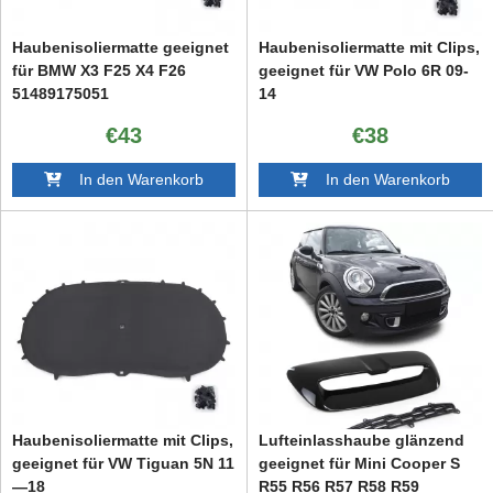
Haubenisoliermatte geeignet
Haubenisoliermatte mit Clips,
für BMW X3 F25 X4 F26
geeignet für VW Polo 6R 09-
51489175051
14
€43
€38
In den Warenkorb
In den Warenkorb
Haubenisoliermatte mit Clips,
Lufteinlasshaube glänzend
geeignet für VW Tiguan 5N 11
geeignet für Mini Cooper S
—18
R55 R56 R57 R58 R59