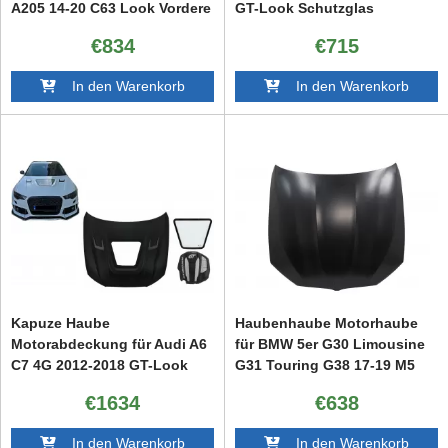
A205 14-20 C63 Look Vordere
GT-Look Schutzglas
Kotflügel
€834
€715
In den Warenkorb
In den Warenkorb
Kapuze Haube
Haubenhaube Motorhaube
Motorabdeckung für Audi A6
für BMW 5er G30 Limousine
C7 4G 2012-2018 GT-Look
G31 Touring G38 17-19 M5
Transparentes Glas
Look
€1634
€638
In den Warenkorb
In den Warenkorb