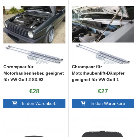
Chrompaar für
Chrompaar für
Motorhaubenheber, geeignet
Motorhaubenlift-Dämpfer
für VW Golf 2 83-92
geeignet für VW Golf 1
Limousine Cabriolet 74-93
€28
€27
In den Warenkorb
In den Warenkorb