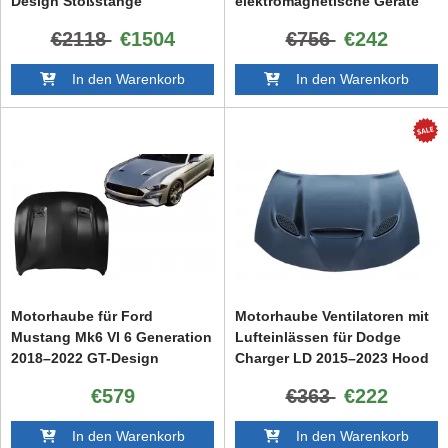
Design Stoßstange
elektromagnetische Geräte
Motorhaube
Eisen Stahl
€2118
€1504
€756
€242
In den Warenkorb
In den Warenkorb
Motorhaube für Ford
Motorhaube Ventilatoren mit
Mustang Mk6 VI 6 Generation
Lufteinlässen für Dodge
2018–2022 GT-Design
Charger LD 2015–2023 Hood
€579
€363
€222
In den Warenkorb
In den Warenkorb