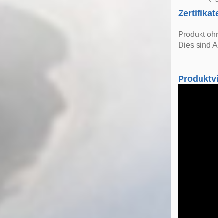
Zertifikat
Produkt oh
Dies sind A
Produktv