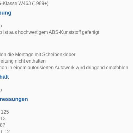
-Klasse W463 (1989+)
bung
p
ist aus hochwertigem ABS-Kunststoff gefertigt
len die Montage mit Scheibenkleber
itung nicht enthalten
ation in einem autorisierten Autowerk wird dringend empfohlen
hält
p
bmessungen
: 125
 13
 87
): 12