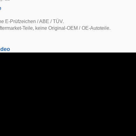
e
ne E-Prüfzeichen / ABE / TÜV.
ftermarket-Teile, keine Original-OEM / OE-Autoteile.
ideo