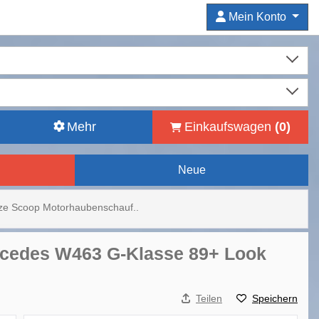
Mein Konto
Mehr
Einkaufswagen
(
0
)
Neue
ze Scoop Motorhaubenschauf..
rcedes W463 G-Klasse 89+ Look
Teilen
Speichern