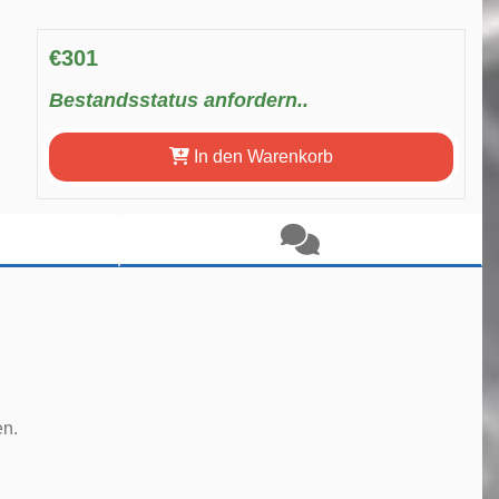
€301
Bestandsstatus anfordern..
In den Warenkorb
en.