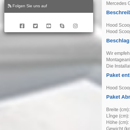
Mercedes G
Folgen Sie uns auf
Beschrei
Hood Scoo
Hood Scoop 
Beschlag
Wir empfeh
Montageanle
Die Install
Paket ent
Hood Scoo
Paket A
Breite (cm)
Lînge (cm):
Höhe (cm):
Gewicht (kg