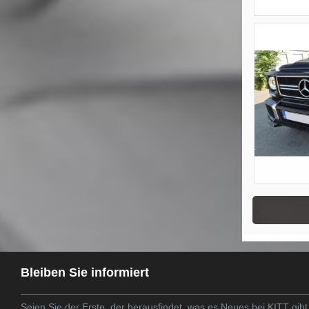
Bleiben Sie informiert
Seien Sie der Erste, der herausfindet, was es Neues bei KITT gibt