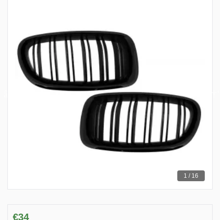
1 / 16
€34