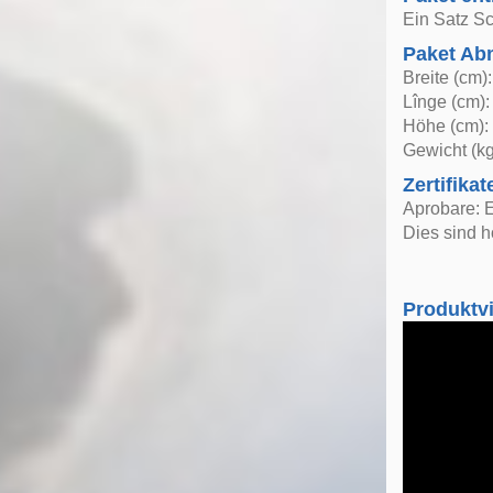
Ein Satz Sc
Paket A
Breite (cm)
Lînge (cm):
Höhe (cm):
Gewicht (kg
Zertifikat
Aprobare: E
Dies sind h
Produktv