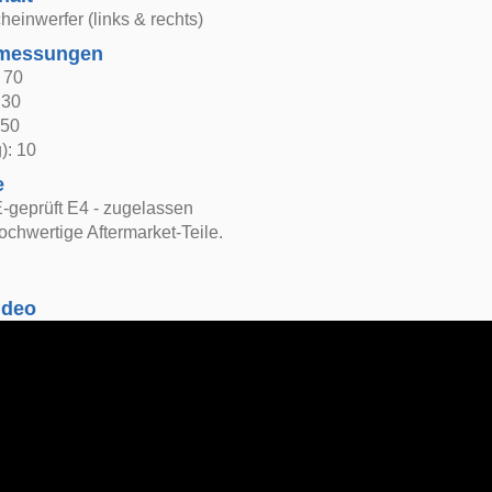
heinwerfer (links & rechts)
bmessungen
: 70
 30
 50
): 10
e
-geprüft E4 - zugelassen
ochwertige Aftermarket-Teile.
ideo