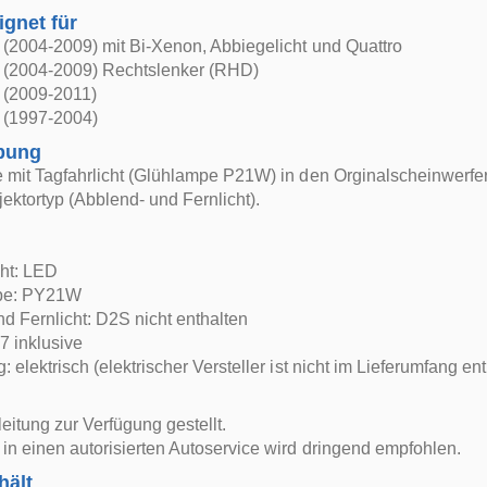
ignet für
(2004-2009) mit Bi-Xenon, Abbiegelicht und Quattro
 (2004-2009) Rechtslenker (RHD)
 (2009-2011)
 (1997-2004)
bung
e mit Tagfahrlicht (Glühlampe P21W) in den Orginalscheinwerf
ektortyp (Abblend- und Fernlicht).
cht: LED
mpe: PY21W
d Fernlicht: D2S nicht enthalten
H7 inklusive
 elektrisch (elektrischer Versteller ist nicht im Lieferumfang en
itung zur Verfügung gestellt.
in einen autorisierten Autoservice wird dringend empfohlen.
hält