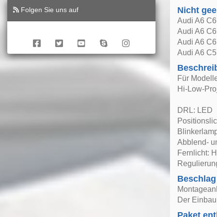
Nicht gee
Folgen Sie uns auf
Audi A6 C6 
Audi A6 C6
Audi A6 C6
Audi A6 C5
Beschrei
Für Modell
Hi-Low-Proj
DRL: LED
Positionsli
Blinkerla
Abblend- un
Fernlicht: 
Regulierung:
Beschlag
Montageanle
Der Einbau 
Paket ent