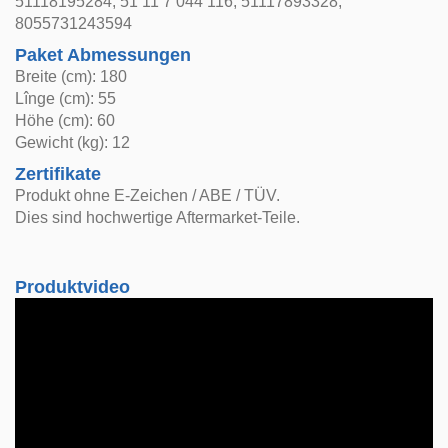
51118195284, 51 11 7 044 116, 51117893328,
8055731243594
Paket Abmessungen
Breite (cm): 180
Lînge (cm): 55
Höhe (cm): 60
Gewicht (kg): 12
Zertifikate
Produkt ohne E-Zeichen / ABE / TÜV.
Dies sind hochwertige Aftermarket-Teile.
Produktvideo