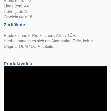
Breite (cm): 173
Lînge (cm): 44
Höhe (cm): 13
Gewicht (kg): 18
Zertifikate
Produkt ohne E-Prüfzeichen / ABE / TÜV.
Hierbei handelt es sich um Aftermarket-Teile, keine
Original-OEM / OE-Autoteile.
Produktvideo