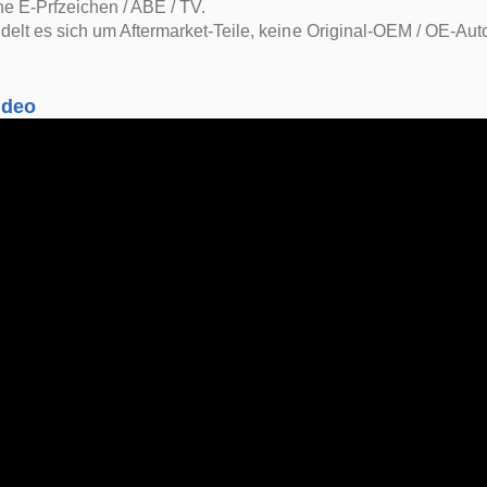
e E-Prfzeichen / ABE / TV.
delt es sich um Aftermarket-Teile, keine Original-OEM / OE-Auto
ideo