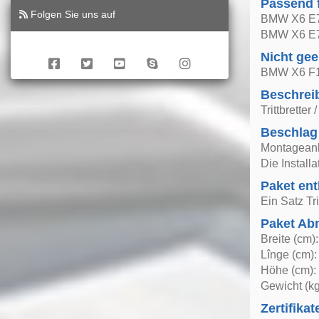
Passend 
Folgen Sie uns auf
BMW X6 E7
BMW X6 E7
Nicht gee
BMW X6 F1
Beschrei
Trittbrette
Beschlag
Montageanle
Die Install
Paket ent
Ein Satz Tri
Paket A
Breite (cm)
Lînge (cm):
Höhe (cm):
Gewicht (kg
Zertifikat