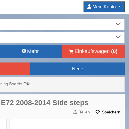
Mein Konto
Mehr
Einkaufswagen
(
0
)
Neue
unning Boards F�..
 E72 2008-2014 Side steps
Teilen
Speichern