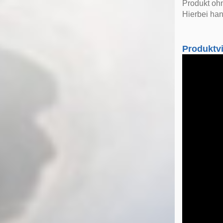
Produkt ohn
Hierbei han
Produktv