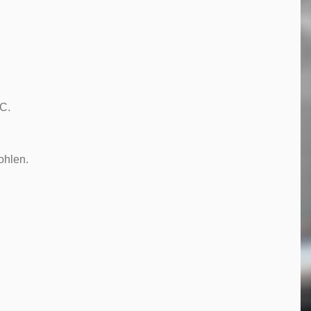
VC.
ohlen.