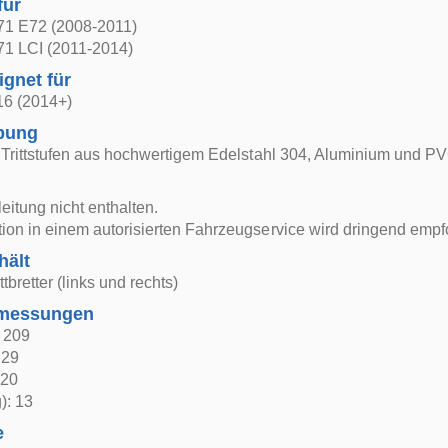
für
1 E72 (2008-2011)
1 LCI (2011-2014)
ignet für
6 (2014+)
bung
r / Trittstufen aus hochwertigem Edelstahl 304, Aluminium und P
itung nicht enthalten.
ation in einem autorisierten Fahrzeugservice wird dringend empf
hält
ttbretter (links und rechts)
bmessungen
: 209
 29
 20
): 13
e