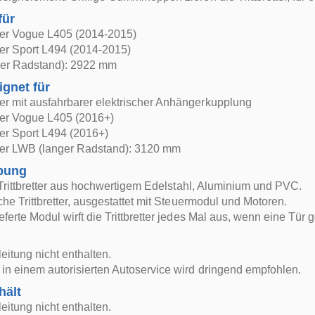
für
r Vogue L405 (2014-2015)
r Sport L494 (2014-2015)
er Radstand): 2922 mm
ignet für
r mit ausfahrbarer elektrischer Anhängerkupplung
r Vogue L405 (2016+)
r Sport L494 (2016+)
r LWB (langer Radstand): 3120 mm
bung
r, Trittbretter aus hochwertigem Edelstahl, Aluminium und PVC.
sche Trittbretter, ausgestattet mit Steuermodul und Motoren.
ferte Modul wirft die Trittbretter jedes Mal aus, wenn eine Tür g
itung nicht enthalten.
in einem autorisierten Autoservice wird dringend empfohlen.
hält
itung nicht enthalten.