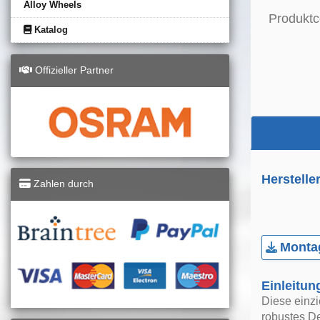
Alloy Wheels
Produktc
Katalog
Offizieller Partner
Herstelle
Zahlen durch
Montag
Einleitun
Diese einzie
robustes De