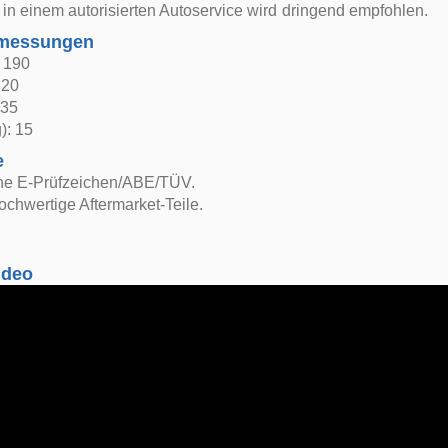
in einem autorisierten Autoservice wird dringend empfohlen.
bmessungen
: 190
 20
 35
): 15
e
ne E-Prüfzeichen/ABE/TÜV.
ochwertige Aftermarket-Teile.
ideo