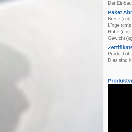
Der Einbau 
Paket A
Breite (cm)
Lînge (cm):
Höhe (cm):
Gewicht (kg
Zertifikat
Produkt oh
Dies sind h
Produktv