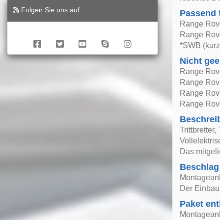
Folgen Sie uns auf
Passend 
Range Rove
Range Rove
*SWB (kurz
Nicht gee
Range Rove
Range Rove
Range Rove
Range Rove
Beschrei
Trittbrette
Vollelektri
Das mitgelie
Beschlag
Montageanle
Der Einbau 
Paket ent
Montageanle