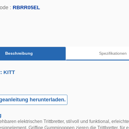
ode :
RBRR05EL
Beschreibung
Spezifikationen
r: KITT
eanleitung herunterladen.
g
hbaren elektrischen Trittbretter, stilvoll und funktional, erleich
signelement. Griffige Gumminoppen zieren die Trittbretter, für e