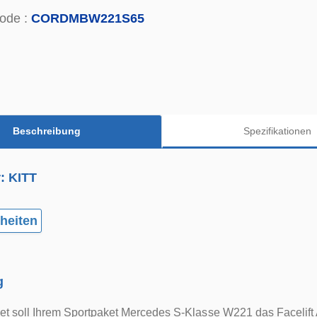
ode :
CORDMBW221S65
Beschreibung
Spezifikationen
r: KITT
heiten
g
t soll Ihrem Sportpaket Mercedes S-Klasse W221 das Facelift 