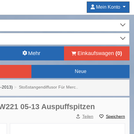
Mein Konto
Mehr
Einkaufswagen
(
0
)
Neue
-2013)
Stoßstangendiffusor Für Merc..
 W221 05-13 Auspuffspitzen
Teilen
Speichern