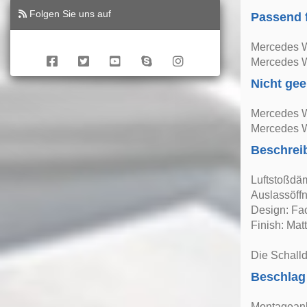
Folgen Sie uns auf
Passend 
Mercedes W
Mercedes W
Nicht gee
Mercedes W
Mercedes W
Beschrei
Luftstoßdä
Auslassöff
Design: Fac
Finish: Mat
Die Schalld
Beschlag
Montageanle