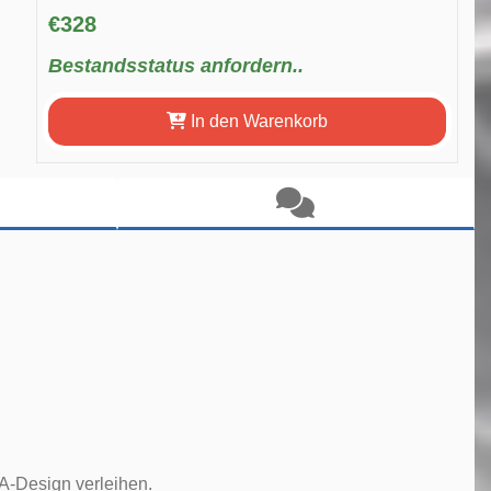
€328
Bestandsstatus anfordern..
In den Warenkorb
A-Design verleihen.