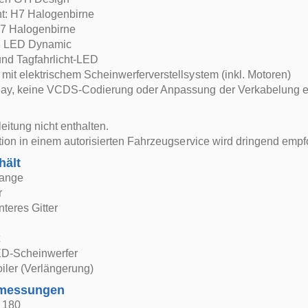
ht: H7 Halogenbirne
H7 Halogenbirne
r: LED Dynamic
und Tagfahrlicht-LED
mit elektrischem Scheinwerferverstellsystem (inkl. Motoren)
lay, keine VCDS-Codierung oder Anpassung der Verkabelung er
itung nicht enthalten.
ation in einem autorisierten Fahrzeugservice wird dringend empf
hält
tange
r
nteres Gitter
t
ED-Scheinwerfer
iler (Verlängerung)
bmessungen
: 180