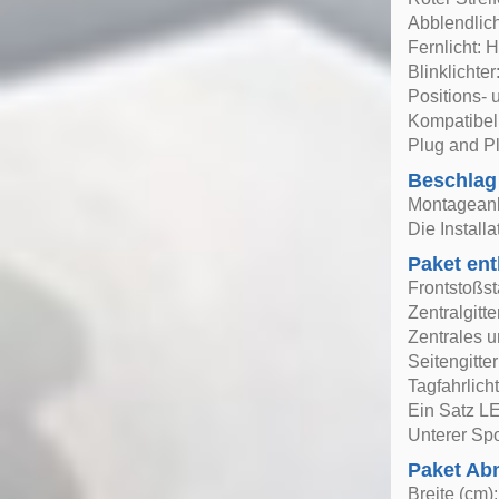
Abblendlic
Fernlicht: 
Blinklichte
Positions- 
Kompatibel 
Plug and P
Beschlag
Montageanle
Die Install
Paket ent
Frontstoßs
Zentralgitte
Zentrales u
Seitengitter
Tagfahrlich
Ein Satz L
Unterer Spo
Paket A
Breite (cm)