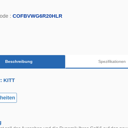
ode :
COFBVWG6R20HLR
Beschreibung
Spezifikationen
r: KITT
heiten
g