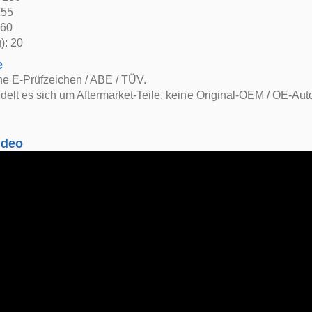
 55
 60
): 20
e
ne E-Prüfzeichen / ABE / TÜV.
delt es sich um Aftermarket-Teile, keine Original-OEM / OE-Auto
ideo