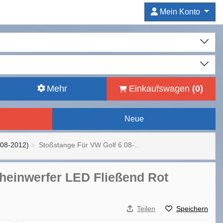
Mein Konto
Mehr
Einkaufswagen
(
0
)
Neue
008-2012)
Stoßstange Für VW Golf 6 08-..
heinwerfer LED Fließend Rot
Teilen
Speichern