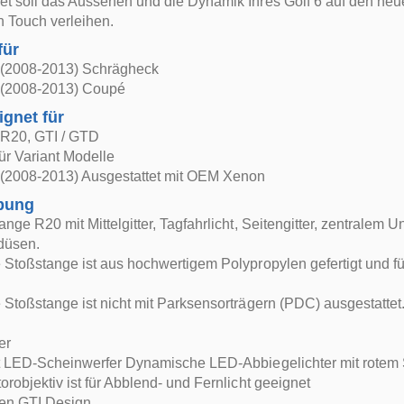
t soll das Aussehen und die Dynamik Ihres Golf 6 auf den neu
 Touch verleihen.
für
 (2008-2013) Schrägheck
 (2008-2013) Coupé
ignet für
 R20, GTI / GTD
ür Variant Modelle
 (2008-2013) Ausgestattet mit OEM Xenon
bung
ange R20 mit Mittelgitter, Tagfahrlicht, Seitengitter, zentralem U
düsen.
 Stoßstange ist aus hochwertigem Polypropylen gefertigt und für
 Stoßstange ist nicht mit Parksensorträgern (PDC) ausgestattet
er
ht LED-Scheinwerfer Dynamische LED-Abbiegelichter mit rotem 
orobjektiv ist für Abblend- und Fernlicht geeignet
fen GTI Design