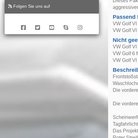
Dieses Pake
Folgen Sie uns auf
aggressiven
Passend 
VW Golf VI
VW Golf VI
Nicht gee
VW Golf VI
VW Golf 6 f
VW Golf VI
Beschrei
Frontstoßst
Waschloch
Die vordere
Die vordere
Scheinwerf
Tagfahrlic
Das Projekt
Roter Strei