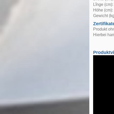
Lînge (cm):
Höhe (cm):
Gewicht (kg
Zertifikat
Produkt oh
Hierbei han
Produktv