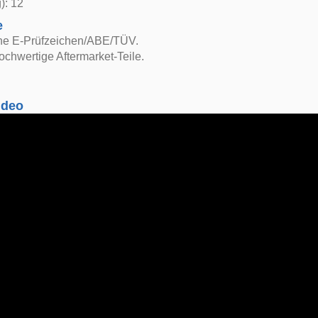
): 12
e
ne E-Prüfzeichen/ABE/TÜV.
ochwertige Aftermarket-Teile.
ideo