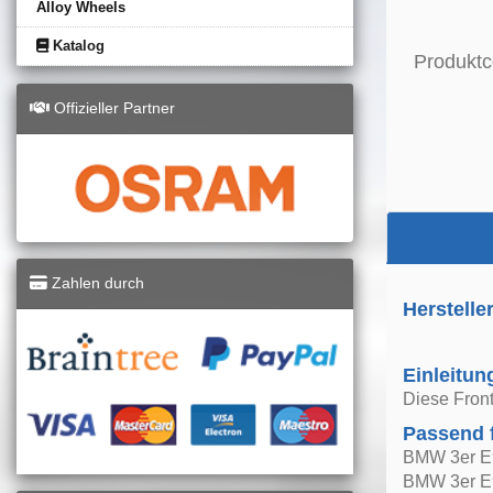
Alloy Wheels
Katalog
Produktc
Offizieller Partner
Zahlen durch
Herstelle
Einleitun
Diese Front
Passend 
BMW 3er E
BMW 3er E9