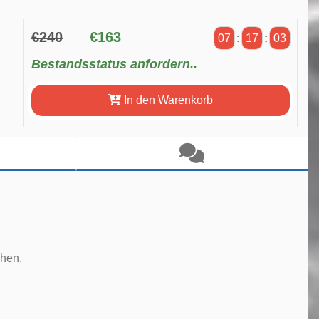
€240
€163
07
:
17
:
02
Bestandsstatus anfordern..
In den Warenkorb
ihen.