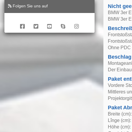
Nicht gee
Folgen Sie uns auf
BMW 3er E
BMW 3er E9
Beschrei
Frontstoßs
Frontstoßst
Ohne PDC (
Beschlag
Montageanle
Der Einbau 
Paket ent
Vordere St
Mittleres un
Projektorgit
Paket A
Breite (cm)
Lînge (cm):
Höhe (cm):