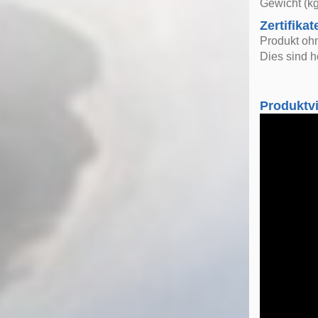
Gewicht (kg
Zertifikat
Produkt oh
Dies sind h
Produktv