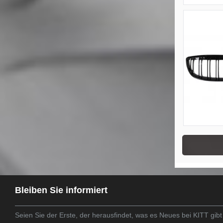
Bleiben Sie informiert
Seien Sie der Erste, der herausfindet, was es Neues bei KITT gibt