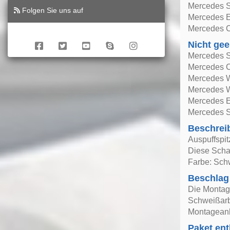
Mercedes 
Folgen Sie uns auf
Mercedes E
Mercedes C
Nicht gee
Mercedes S
Mercedes C
Mercedes W
Mercedes 
Mercedes E
Mercedes 
Beschrei
Auspuffspi
Diese Schal
Farbe: Sch
Beschlag
Die Montag
Schweißarbe
Montageanl
Paket ent