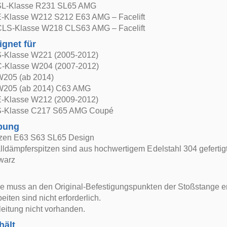
SL-Klasse R231 SL65 AMG
-Klasse W212 S212 E63 AMG – Facelift
LS-Klasse W218 CLS63 AMG – Facelift
ignet für
-Klasse W221 (2005-2012)
-Klasse W204 (2007-2012)
205 (ab 2014)
W205 (ab 2014) C63 AMG
-Klasse W212 (2009-2012)
S-Klasse C217 S65 AMG Coupé
bung
tzen E63 S63 SL65 Design
ldämpferspitzen sind aus hochwertigem Edelstahl 304 gefertigt
warz
e muss an den Original-Befestigungspunkten der Stoßstange er
iten sind nicht erforderlich.
eitung nicht vorhanden.
hält