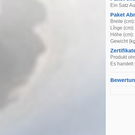
Ein Satz Au
Paket A
Breite (cm)
Lînge (cm):
Höhe (cm):
Gewicht (kg
Zertifikat
Produkt oh
Es handelt 
Bewertu