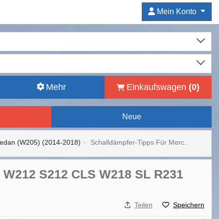
Mein Konto
Mehr
Einkaufswagen
(
0
)
Neue
Sedan (W205) (2014-2018)
Schalldämpfer-Tipps Für Merc..
 E W212 S212 CLS W218 SL R231
Teilen
Speichern