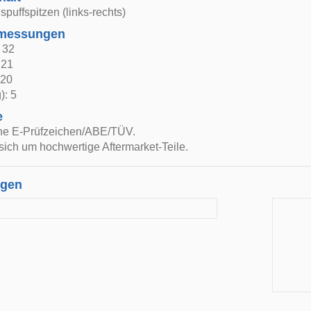
spuffspitzen (links-rechts)
bmessungen
: 32
 21
 20
): 5
e
ne E-Prüfzeichen/ABE/TÜV.
sich um hochwertige Aftermarket-Teile.
ngen