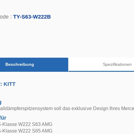
ode :
TY-S63-W222B
Beschreibung
Spezifikationen
r: KITT
g
lldämpferspitzensystem soll das exklusive Design Ihres Merce
für
S-Klasse W222 S63 AMG
S-Klasse W222 S65 AMG