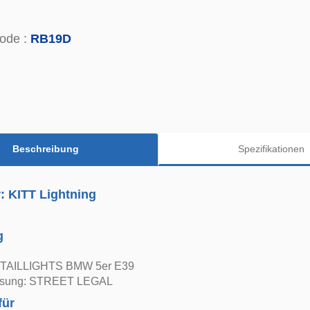
ode :
RB19D
Beschreibung
Spezifikationen
r: KITT Lightning
g
TAILLIGHTS BMW 5er E39
assung: STREET LEGAL
für