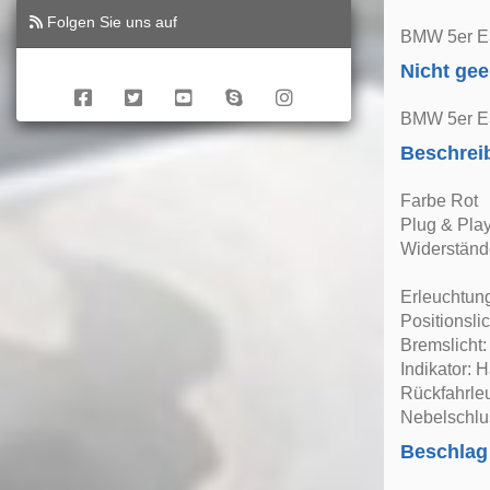
Folgen Sie uns auf
BMW 5er E
Nicht gee
BMW 5er E3
Beschrei
Farbe Rot
Plug & Play
Widerstände
Erleuchtun
Positionsli
Bremslicht
Indikator: 
Rückfahrle
Nebelschlu
Beschlag