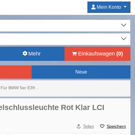
Mein Konto
Mehr
Einkaufswagen
(
0
)
Neue
r Für BMW 5er E39 ..
lschlussleuchte Rot Klar LCI
Teilen
Speichern