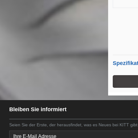
Spezifika
Bleiben Sie informiert
Seien Sie der Erste, der herausfindet, was es Neues bei KITT gibt