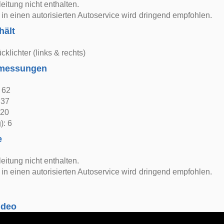
itung nicht enthalten.
in einen autorisierten Autoservice wird dringend empfohlen.
hält
cklichter (links & rechts)
bmessungen
: 62
 37
 20
): 6
e
itung nicht enthalten.
in einen autorisierten Autoservice wird dringend empfohlen.
ideo