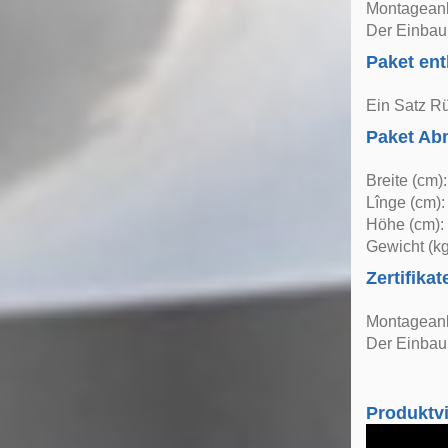
Montageanle
Der Einbau 
Paket ent
Ein Satz Rü
Paket A
Breite (cm)
Lînge (cm):
Höhe (cm):
Gewicht (kg
Zertifikat
Montageanle
Der Einbau 
Produktv