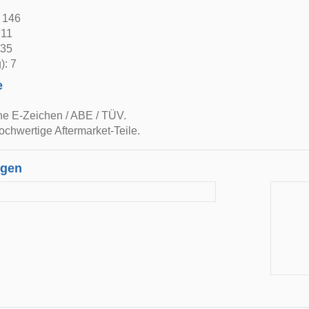
: 146
 11
 35
): 7
e
ne E-Zeichen / ABE / TÜV.
ochwertige Aftermarket-Teile.
ngen