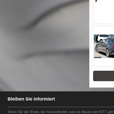
Bleiben Sie informiert
Seien Sie der Erste, der herausfindet, was es Neues bei KITT gibt