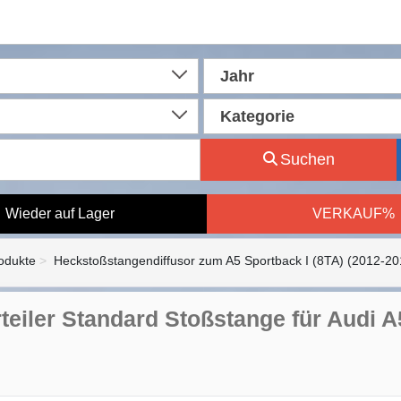
Jahr
Kategorie
Suchen
Wieder auf Lager
VERKAUF%
rodukte
Heckstoßstangendiffusor zum A5 Sportback I (8TA) (2012-20
rteiler Standard Stoßstange für Audi A