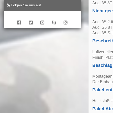
Audi A5 8T 
Folgen Sie uns auf
Nicht gee
Audi A5 2-t
Audi S5 8T
Audi A5 S-
Beschrei
Luftverteil
Finish: Pla
Beschlag
Montageanle
Der Einbau 
Paket ent
Heckstoßst
Paket A