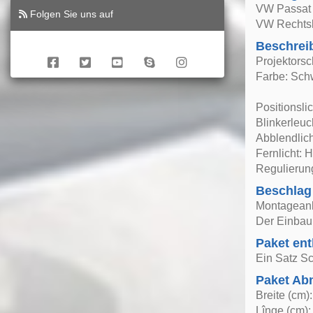
VW Passat 
Folgen Sie uns auf
VW Rechts
Beschrei
Projektorsc
Farbe: Sch
Positionsli
Blinkerleu
Abblendlich
Fernlicht: 
Regulierung
Beschlag
Montageanle
Der Einbau 
Paket ent
Ein Satz Sc
Paket A
Breite (cm)
Lînge (cm):