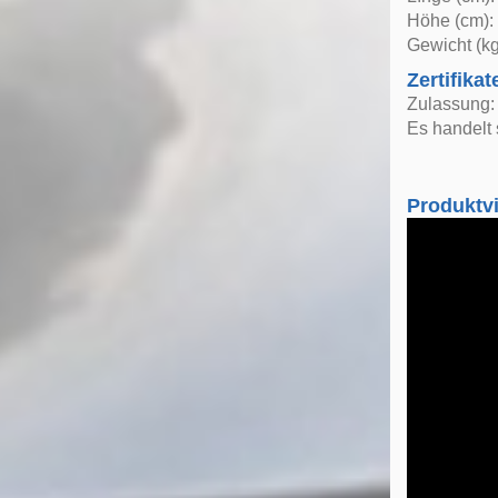
Höhe (cm):
Gewicht (kg
Zertifikat
Zulassung: 
Es handelt 
Produktv