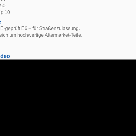
 50
): 10
e
E-geprüft E6 – für Straßenzulassung.
sich um hochwertige Aftermarket-Teile.
ideo