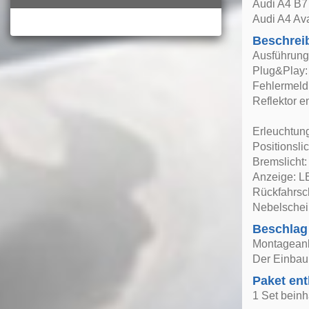
Audi A4 B7
Audi A4 Av
Beschrei
Ausführung
Plug&Play: 
Fehlermeldu
Reflektor e
Erleuchtun
Positionsli
Bremslicht
Anzeige: 
Rückfahrsc
Nebelschei
Beschlag
Montageanle
Der Einbau 
Paket ent
1 Set beinh