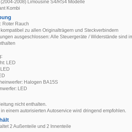
 (2004-2008) Limousine S4/RS4 Modelle
ant Kombi
bung
: Roter Rauch
kompatibel zu allen Originalträgern und Steckverbindern
ngen ausgeschlossen: Alle Steuergeräte / Widerstände sind im
nthalten
g:
cht: LED
: LED
LED
heinwerfer: Halogen BA15S
nwerfer: LED
itung nicht enthalten.
in einem autorisierten Autoservice wird dringend empfohlen.
hält
altet 2 Außenteile und 2 Innenteile