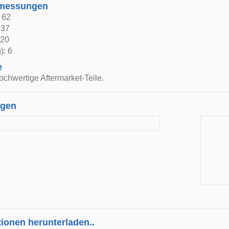
bmessungen
: 62
 37
 20
): 6
e
ochwertige Aftermarket-Teile.
ngen
tionen herunterladen..