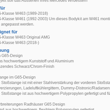
ykit soll das Aussehen Ihres Mercedes verbessern
für
-Klasse W463 (1989-2018)
-Klasse W461 (1992-2003) Um dieses Bodykit am W461 montier
 angepasst werden.
ignet für
-Klasse W463 Original AMG
-Klasse W463 (2018-)
bung
im G65-Design
aus hochwertigem Kunststoff und Aluminium
nzendes Schwarz/Chrom-Finish
tange im G65-Design
 Stoßstange ist mit einer Stahlverstärkung der vorderen Stoßstan
erzierungen, Ladeluftkühlergittern, Dummy-Distronic/Radarsen
 Stoßstange ist aus hochwertigem Polypropylen gefertigt und fü
erbreiterungen Radhäuser G65 Design
nd aus hochwertigem, flexiblem Polypropylen gefertigt.