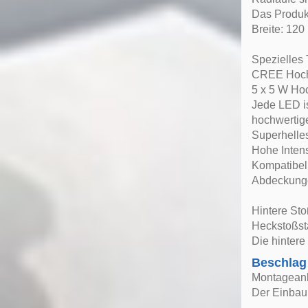
Das Produkt 
Breite: 12
Spezielles 
CREE Hoch
5 x 5 W Ho
Jede LED is
hochwertige
Superhelle
Hohe Inten
Kompatibel 
Abdeckungen
Hintere St
Heckstoßst
Die hintere
Beschlag
Montageanle
Der Einbau 