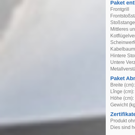
Paket ent
Frontgrill
Frontstoßs
Stoßstange
Mittleres un
Kotflügelve
Scheinwerf
Kabelbaum,
Hintere St
Untere Verz
Metallvers
Paket A
Breite (cm)
Lînge (cm):
Höhe (cm):
Gewicht (kg
Zertifikat
Produkt oh
Dies sind h