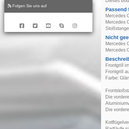
Dieses Bod
Folgen Sie uns auf
Passend 
Mercedes G
Mercedes G
Stoßstange
Nicht gee
Mercedes G
Mercedes G
Beschrei
Frontgrill 
Frontgrill 
Farbe: Glä
Frontstoßs
Die vordere
Aluminiumv
Die vordere
Kotflügelv
Radläufe si