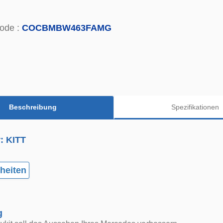
ode :
COCBMBW463FAMG
Beschreibung
Spezifikationen
r: KITT
heiten
g