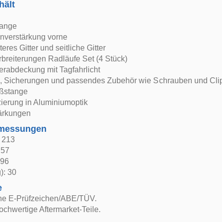
hält
tange
nverstärkung vorne
teres Gitter und seitliche Gitter
rbreiterungen Radläufe Set (4 Stück)
erabdeckung mit Tagfahrlicht
 Sicherungen und passendes Zubehör wie Schrauben und Clip
oßstange
ierung in Aluminiumoptik
tärkungen
bmessungen
: 213
 57
 96
): 30
e
ne E-Prüfzeichen/ABE/TÜV.
ochwertige Aftermarket-Teile.