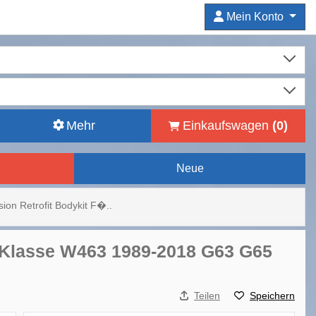
Mein Konto
Mehr
Einkaufswagen
(
0
)
Neue
ion Retrofit Bodykit F�..
G-Klasse W463 1989-2018 G63 G65
Teilen
Speichern