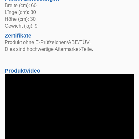
Breite (cm): 60
Lînge (cm): 30
Höhe (cm): 30
Gewicht (kg): 9
Zertifikate
Produkt ohne E-Prüfzeichen/ABE/TÜV.
Dies sind hochwertige Aftermarket-Teile.
Produktvideo