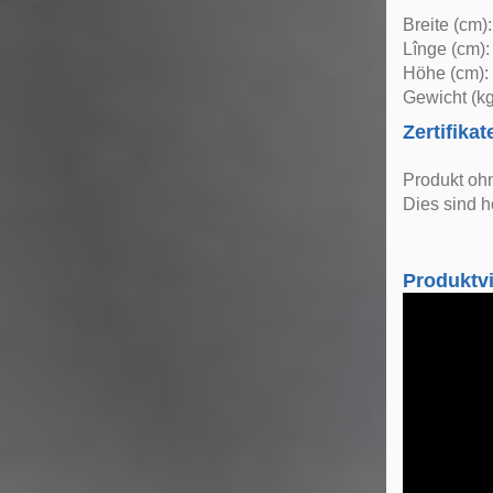
Breite (cm)
Lînge (cm):
Höhe (cm):
Gewicht (kg
Zertifikat
Produkt oh
Dies sind h
Produktv