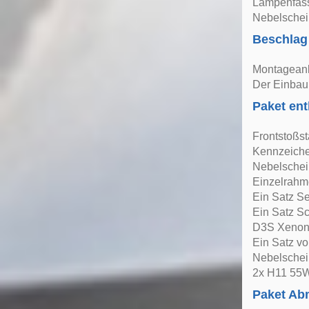
Lampenfas
Nebelschei
Beschlag
Montageanle
Der Einbau 
Paket ent
Frontstoßs
Kennzeiche
Nebelschei
Einzelrahme
Ein Satz Se
Ein Satz Sc
D3S Xenon 
Ein Satz vo
Nebelschein
2x H11 55
Paket A