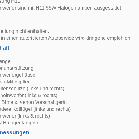
sung H11
nwerfer sind mit H11 55W Halogenlampen ausgestattet
itung nicht enthalten.
in einen autorisierten Autoservice wird dringend empfohlen.
hält
tange
nunterstützung
nwerfergehäuse
n-Mittelgitter
itenschlitze (links und rechts)
heinwerfer (links & rechts)
Birne & Xenon Vorschaltgerät
rdere Kotflügel (links und rechts)
werfer (links & rechts)
W Halogenlampen
bmessungen