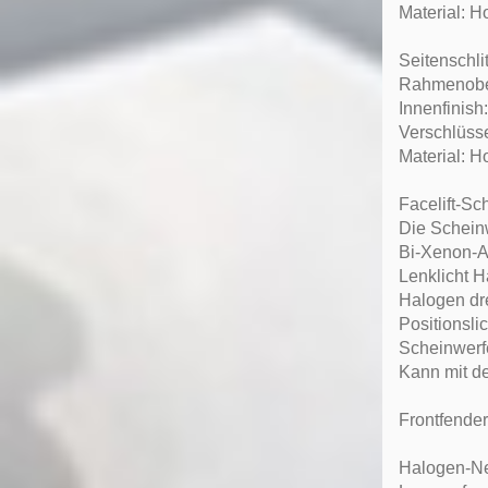
Material: H
Seitenschli
Rahmenober
Innenfinish
Verschlüssel
Material: H
Facelift-Sc
Die Schein
Bi-Xenon-Ab
Lenklicht 
Halogen d
Positionsli
Scheinwerfe
Kann mit de
Frontfender
Halogen-Ne