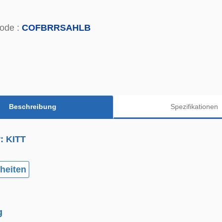
ode :
COFBRRSAHLB
Beschreibung
Spezifikationen
r: KITT
heiten
g