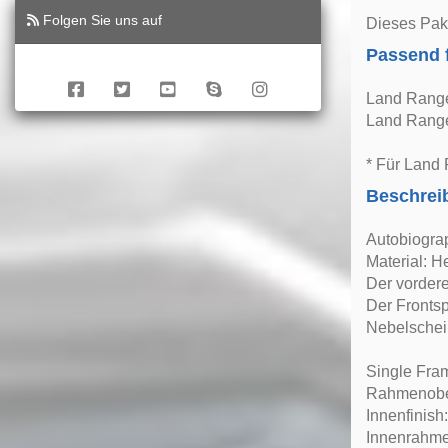
Folgen Sie uns auf
Dieses Pake
Passend 
Land Range
Land Range
* Für Land 
Beschrei
Autobiogra
Material: H
Der vordere
Der Frontsp
Nebelschei
Single Fram
Rahmenober
Innenfinish
Innenrahme