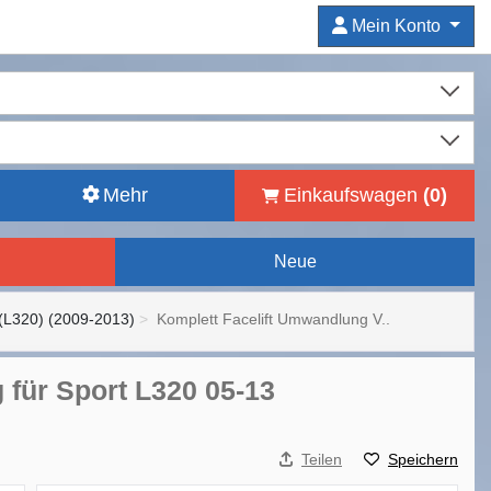
Mein Konto
Mehr
Einkaufswagen
(
0
)
Neue
L320) (2009-2013)
Komplett Facelift Umwandlung V..
für Sport L320 05-13
Teilen
Speichern