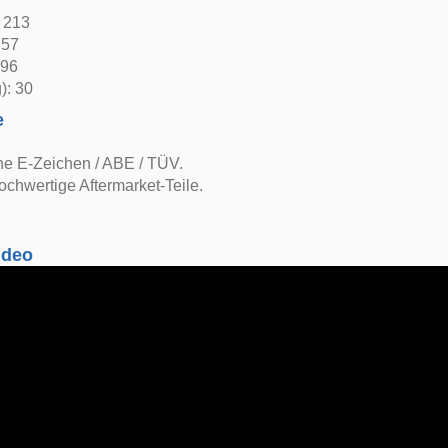
: 213
 57
 96
): 30
e
ne E-Zeichen / ABE / TÜV.
ochwertige Aftermarket-Teile.
ideo