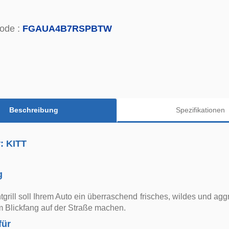
ode :
FGAUA4B7RSPBTW
Beschreibung
Spezifikationen
r: KITT
g
tgrill soll Ihrem Auto ein überraschend frisches, wildes und ag
m Blickfang auf der Straße machen.
für