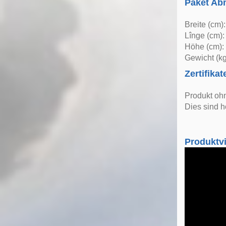
Paket A
Breite (cm)
Lînge (cm):
Höhe (cm):
Gewicht (kg
Zertifikat
Produkt oh
Dies sind h
Produktv