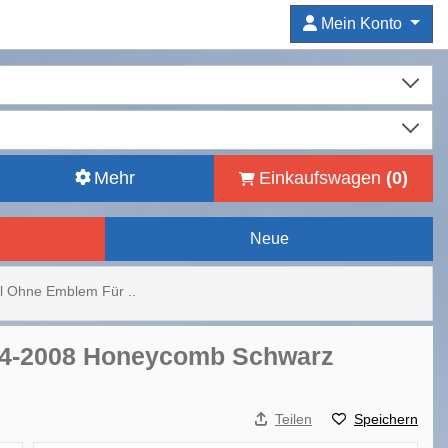
Mein Konto
Mehr
Einkaufswagen
(
0
)
Neue
ll Ohne Emblem Für ..
004-2008 Honeycomb Schwarz
Teilen
Speichern