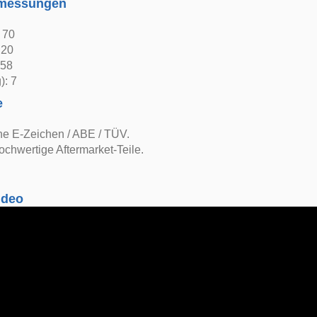
bmessungen
: 70
 20
 58
): 7
e
ne E-Zeichen / ABE / TÜV.
ochwertige Aftermarket-Teile.
ideo