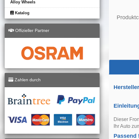
Alloy Wheels
Katalog
Produktc
Offizieller Partner
Zahlen durch
Herstelle
Einleitun
Dieser Fron
Ihr Auto zu
Passend 