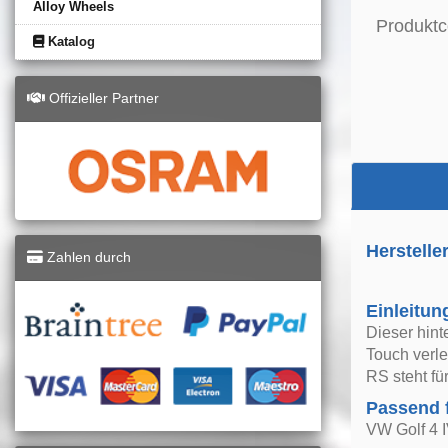
Alloy Wheels
Produktc
Katalog
Offizieller Partner
Herstelle
Zahlen durch
Einleitun
Dieser hint
Touch verle
RS steht f
Passend 
VW Golf 4 