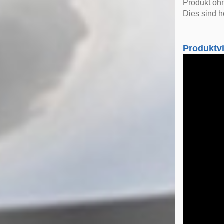
Produkt oh
Dies sind h
Produktv