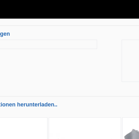
ngen
tionen herunterladen..