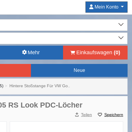
Mein Konto
Mehr
Einkaufswagen
(
0
)
Neue
5)
Hintere Stoßstange Für VW Go..
2005 RS Look PDC-Löcher
Teilen
Speichern