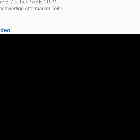
ne E-Zeichen / ABE / TÜV.
ochwertige Aftermarket-Teile.
ideo