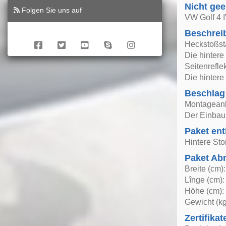
Nicht gee
Folgen Sie uns auf
VW Golf 4 I
Beschrei
Heckstoßs
Die hintere
Seitenrefle
Die hintere
Beschlag
Montageanle
Der Einbau 
Paket ent
Hintere St
Paket A
Breite (cm)
Lînge (cm):
Höhe (cm):
Gewicht (kg
Zertifikat