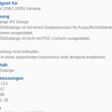
ignet für
V (1997-2005) Variante
bung
tange RS Design
 Stoßstange ist mit einem Doppelauslass für Auspuffschalldäm
ktoren ausgestattet.
 Stoßstange ist nicht mit PDC-Löchern ausgestattet.
itung nicht enthalten.
in einen autorisierten Autoservice wird dringend empfohlen.
hält
oßstange
bmessungen
: 213
 57
 96
): 30
e