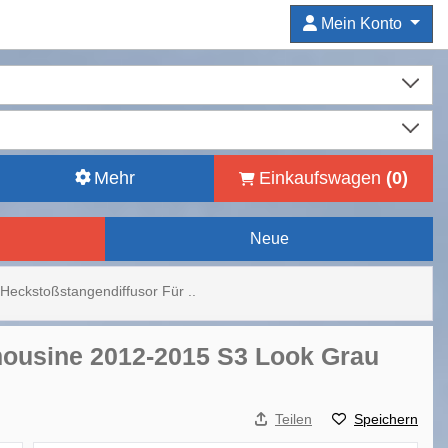
Mein Konto
Mehr
Einkaufswagen
(
0
)
Neue
Heckstoßstangendiffusor Für ..
mousine 2012-2015 S3 Look Grau
Teilen
Speichern