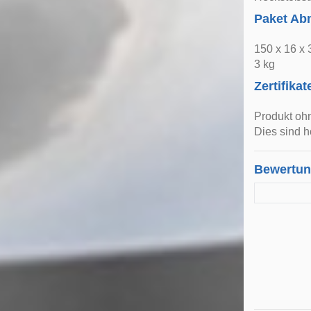
Paket A
150 x 16 x
3 kg
Zertifikat
Produkt oh
Dies sind h
Bewertu