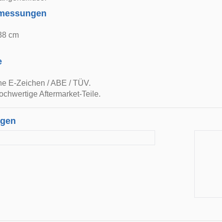
bmessungen
 38 cm
e
ne E-Zeichen / ABE / TÜV.
ochwertige Aftermarket-Teile.
ngen