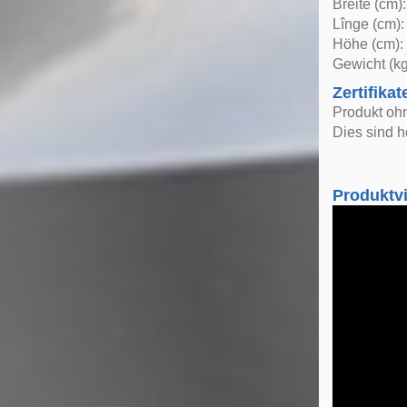
Breite (cm)
Lînge (cm):
Höhe (cm):
Gewicht (kg
Zertifikat
Produkt oh
Dies sind h
Produktv