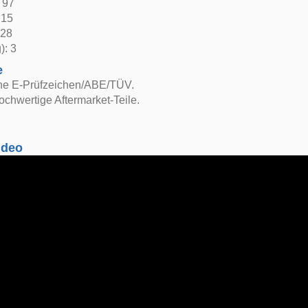
: 97
 15
 28
): 3
e
ne E-Prüfzeichen/ABE/TÜV.
ochwertige Aftermarket-Teile.
ideo