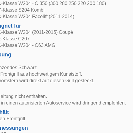
-Klasse W204 - C 350 (300 280 250 220 200 180)
C-Klasse S204 Kombi
-Klasse W204 Facelift (2011-2014)
ignet für
C-Klasse W204 (2011-2015) Coupé
E-Klasse C207
C-Klasse W204 - C63 AMG
bung
änzendes Schwarz
rontgrill aus hochwertigem Kunststoff.
romstern wird direkt auf diesen Grill gesteckt.
itung nicht enthalten.
in einen autorisierten Autoservice wird dringend empfohlen.
hält
n-Frontgrill
bmessungen