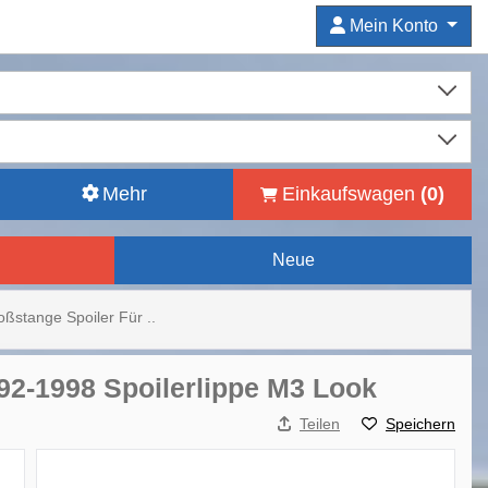
Mein Konto
Mehr
Einkaufswagen
(
0
)
Neue
oßstange Spoiler Für ..
92-1998 Spoilerlippe M3 Look
Teilen
Speichern