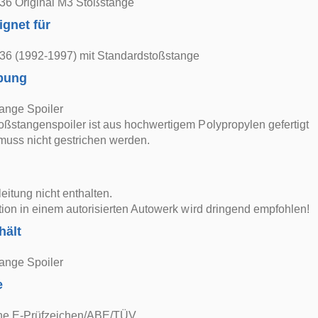
6 Original M3 Stoßstange
ignet für
6 (1992-1997) mit Standardstoßstange
bung
ange Spoiler
oßstangenspoiler ist aus hochwertigem Polypropylen gefertigt
 muss nicht gestrichen werden.
itung nicht enthalten.
ation in einem autorisierten Autowerk wird dringend empfohlen!
hält
ange Spoiler
e
ne E-Prüfzeichen/ABE/TÜV.