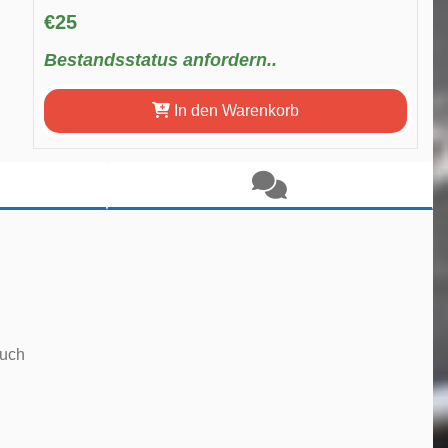
€25
Bestandsstatus anfordern..
In den Warenkorb
ouch