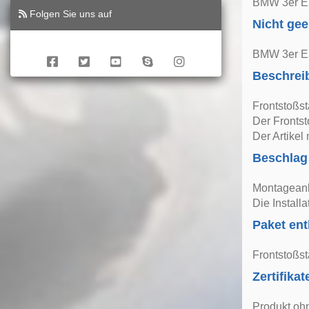
BMW 3er E3
Folgen Sie uns auf
Nicht gee
BMW 3er E3
Beschrei
Frontstoßst
Der Frontst
Der Artikel
Beschlag
Montageanle
Die Install
Paket ent
Frontstoßst
Zertifikat
Produkt oh