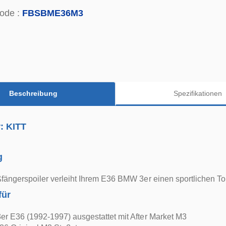
ode :
FBSBME36M3
Beschreibung
Spezifikationen
r: KITT
g
fängerspoiler verleiht Ihrem E36 BMW 3er einen sportlichen T
für
r E36 (1992-1997) ausgestattet mit After Market M3