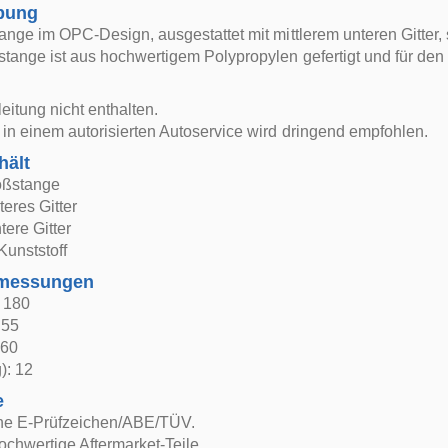
bung
ange im OPC-Design, ausgestattet mit mittlerem unteren Gitter, s
tange ist aus hochwertigem Polypropylen gefertigt und für den La
itung nicht enthalten.
in einem autorisierten Autoservice wird dringend empfohlen.
hält
oßstange
teres Gitter
tere Gitter
Kunststoff
bmessungen
: 180
 55
 60
): 12
e
ne E-Prüfzeichen/ABE/TÜV.
ochwertige Aftermarket-Teile.