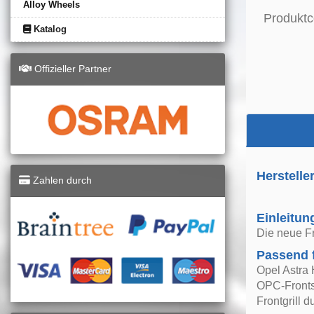
Alloy Wheels
Produktc
Katalog
Offizieller Partner
Herstelle
Zahlen durch
Einleitun
Die neue Fr
Passend 
Opel Astra
OPC-Fronts
Frontgrill 