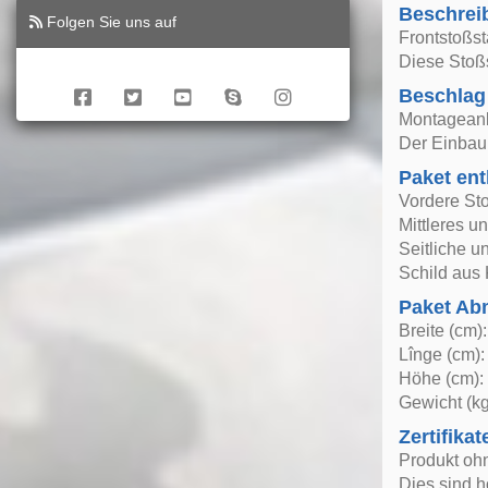
Beschrei
Folgen Sie uns auf
Frontstoßst
Diese Stoßs
Beschlag
Montageanle
Der Einbau 
Paket ent
Vordere St
Mittleres un
Seitliche un
Schild aus 
Paket A
Breite (cm)
Lînge (cm):
Höhe (cm):
Gewicht (kg
Zertifikat
Produkt oh
Dies sind h