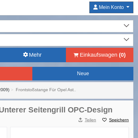
Mein Konto
Mehr
Einkaufswagen
(
0
)
Neue
2009)
Frontstoßstange Für Opel Ast..
Unterer Seitengrill OPC-Design
Teilen
Speichern