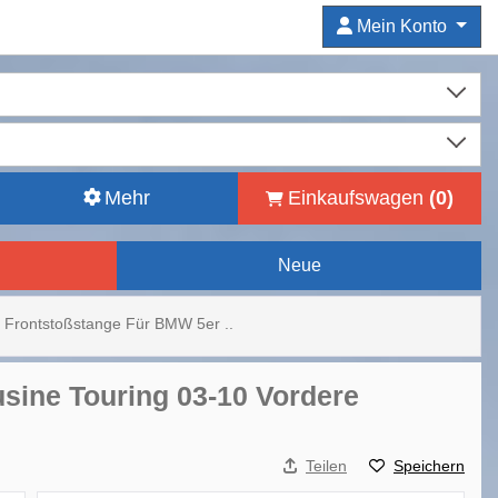
Mein Konto
Mehr
Einkaufswagen
(
0
)
Neue
Frontstoßstange Für BMW 5er ..
sine Touring 03-10 Vordere
Teilen
Speichern