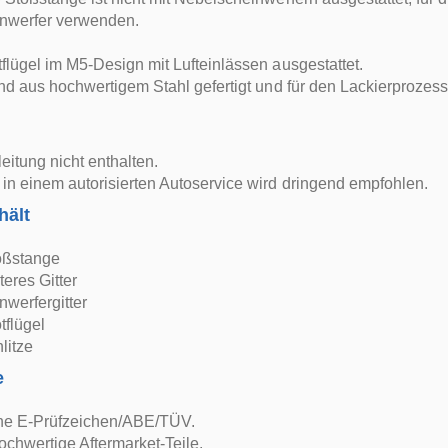
nwerfer verwenden.
flügel im M5-Design mit Lufteinlässen ausgestattet.
ind aus hochwertigem Stahl gefertigt und für den Lackierprozess 
itung nicht enthalten.
in einem autorisierten Autoservice wird dringend empfohlen.
hält
oßstange
teres Gitter
werfergitter
tflügel
litze
e
ne E-Prüfzeichen/ABE/TÜV.
ochwertige Aftermarket-Teile.