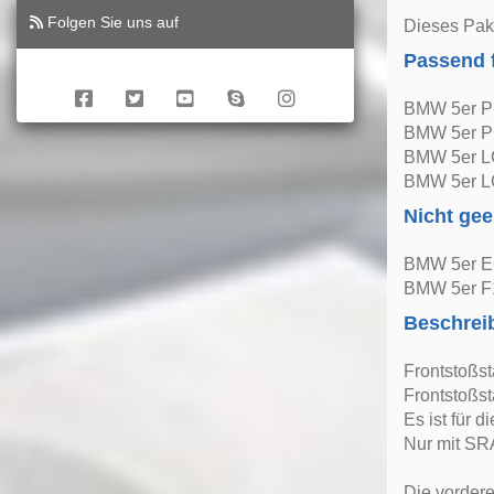
Folgen Sie uns auf
Dieses Pake
Passend 
BMW 5er Pr
BMW 5er Pr
BMW 5er LC
BMW 5er LC
Nicht gee
BMW 5er E
BMW 5er F
Beschrei
Frontstoßs
Frontstoßst
Es ist für d
Nur mit SR
Die vordere