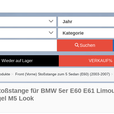
Jahr
Kategorie
Suchen
Wieder auf Lager
VERKAUF%
rodukte
Front (Vorne) Stoßstange zum 5 Sedan (E60) (2003-2007)
toßstange für BMW 5er E60 E61 Limou
gel M5 Look