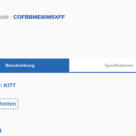
ode :
COFBBME60M5XFF
Beschreibung
Spezifikationen
r: KITT
heiten
g