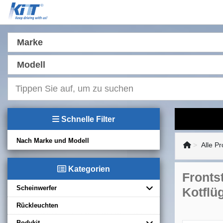
Marke
Modell
Schnelle Filter
Nach Marke und Modell
Alle P
Kategorien
Fronts
Scheinwerfer
Kotflü
Rückleuchten
Bodykit