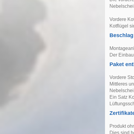
Nebelschei
Vordere Kot
Kotflügel s
Beschlag
Montageanle
Der Einbau 
Paket ent
Vordere St
Mittleres un
Nebelschein
Ein Satz Ko
Lüftungssch
Zertifikat
Produkt oh
Dies sind h