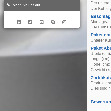
Der untere 
Folgen Sie uns auf
Der Kühlerg
Beschlag
Montageanle
Der Einbau 
Paket ent
Unterer Küh
Paket A
Breite (cm)
Lînge (cm):
Höhe (cm):
Gewicht (kg
Zertifikat
Produkt oh
Dies sind h
Bewertu