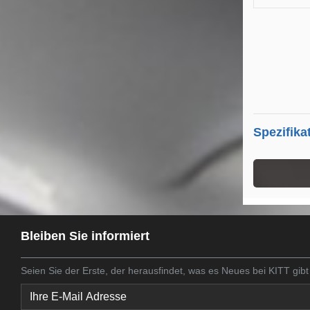
Spezifika
Bleiben Sie informiert
Seien Sie der Erste, der herausfindet, was es Neues bei KITT gibt