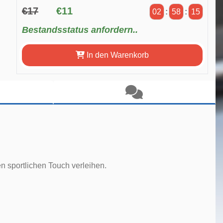
€17
€11
02
:
58
:
14
Bestandsstatus anfordern..
In den Warenkorb
n sportlichen Touch verleihen.