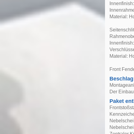
Innenfinis
Innenrahme
Material: H
Seitenschl
Rahmenober
Innenfinis
Verschlüssel
Material: H
Front Fende
Beschlag
Montageanle
Der Einbau 
Paket ent
Frontstoßs
Kennzeiche
Nebelschei
Nebelschei
Zentraler Kü