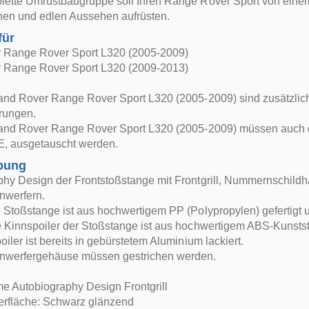
lette Umrüstbaugruppe soll Ihren Range Rover Sport von eine
chen und edlen Aussehen aufrüsten.
für
 Range Rover Sport L320 (2005-2009)
 Range Rover Sport L320 (2009-2013)
Land Rover Range Rover Sport L320 (2005-2009) sind zusätzlic
erungen.
Land Rover Range Rover Sport L320 (2005-2009) müssen auch di
 ausgetauscht werden.
bung
phy Design der Frontstoßstange mit Frontgrill, Nummernschild
nwerfern.
 Stoßstange ist aus hochwertigem PP (Polypropylen) gefertigt u
 Kinnspoiler der Stoßstange ist aus hochwertigem ABS-Kunststof
oiler ist bereits in gebürstetem Aluminium lackiert.
nwerfergehäuse müssen gestrichen werden.
e Autobiography Design Frontgrill
fläche: Schwarz glänzend