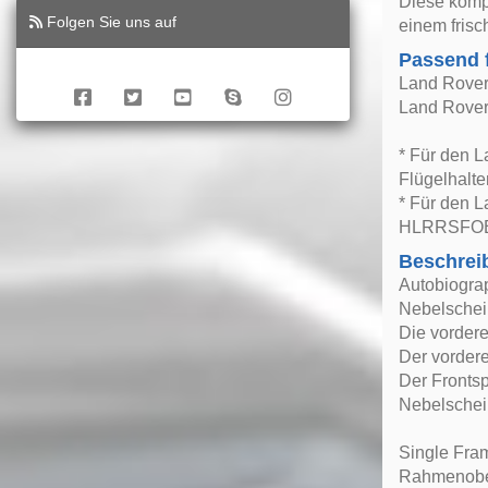
Diese komp
Folgen Sie uns auf
einem fris
Passend 
Land Rover
Land Rover
* Für den 
Flügelhalt
* Für den 
HLRRSFOE,
Beschrei
Autobiogra
Nebelschei
Die vordere
Der vordere
Der Frontsp
Nebelschei
Single Fram
Rahmenober