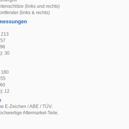
itenschlitze (links und rechts)
ontfender (links & rechts)
bmessungen
: 213
 57
 96
): 30
: 180
 55
 60
): 12
e
ne E-Zeichen / ABE / TÜV.
ochwertige Aftermarket-Teile.