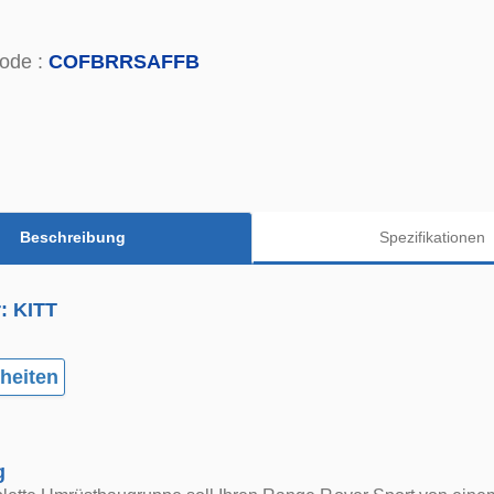
ode :
COFBRRSAFFB
Beschreibung
Spezifikationen
r: KITT
heiten
g