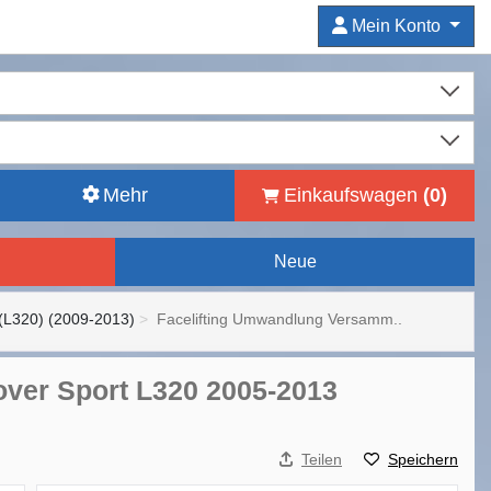
Mein Konto
Mehr
Einkaufswagen
(
0
)
Neue
L320) (2009-2013)
Facelifting Umwandlung Versamm..
ver Sport L320 2005-2013
Teilen
Speichern