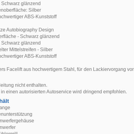
h: Schwarz glänzend
noberfläche: Silber
ochwertiger ABS-Kunststoff
itze Autobiography Design
fläche - Schwarz glänzend
h: Schwarz glänzend
ter Mittelstreifen - Silber
ochwertiger ABS-Kunststoff
rs Facelift aus hochwertigem Stahl, für den Lackiervorgang vorb
itung nicht enthalten.
in einen autorisierten Autoservice wird dringend empfohlen.
hält
tange
nunterstützung
nwerfergehäuse
nwerfer
hlergrill