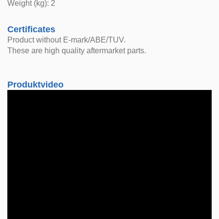
Weight (kg): 2
Certificates
Product without E-mark/ABE/TUV.
These are high quality aftermarket parts.
Produktvideo