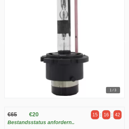
1 / 3
€65
€20
15
:
16
:
42
Bestandsstatus anfordern..