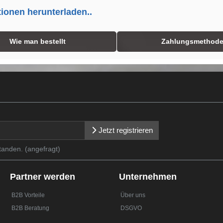
tionen herunterladen..
Wie man bestellt
Zahlungsmethod
Jetzt registrieren
tanden. (angefragt)
Partner werden
Unternehmen
B2B Vorteile
Über uns
B2B Beratung
DSGVO