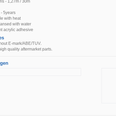
ns - 1,27m / 30m
 - 5years
le with heat
eansed with water
t acrylic adhesive
es
thout E-mark/ABE/TUV.
igh quality aftermarket parts.
ngen