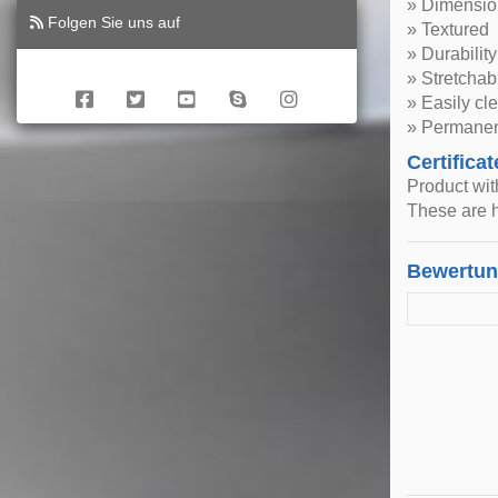
» Dimensio
Folgen Sie uns auf
» Textured
» Durability
» Stretchab
» Easily cl
» Permanen
Certificat
Product wi
These are h
Bewertu