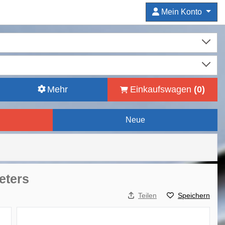
Mein Konto
Mehr
Einkaufswagen
(
0
)
Neue
meters
Teilen
Speichern