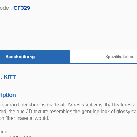
ode :
CF329
Beschreibung
Spezifikationen
r: KITT
iption
 carbon fiber sheet is made of UV resistant vinyl that features a
nted, the true 3D texture resembles the genuine look of glossy ca
on fiber material would.
hite