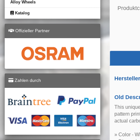
Alloy Wheels
Produktc
Katalog
Offizieller Partner
Herstelle
Zahlen durch
Old Descr
This unique
pattern pri
actual carb
» Color - W